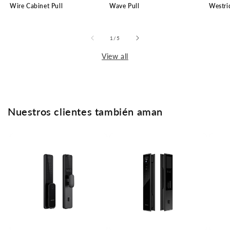
Wire Cabinet Pull
Wave Pull
Westri
of
1
/
5
View all
Nuestros clientes también aman