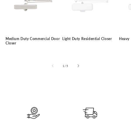
Medium Duty Commercial Door
Light Duty Residential Closer
Heavy 
Closer
of
1
/
5