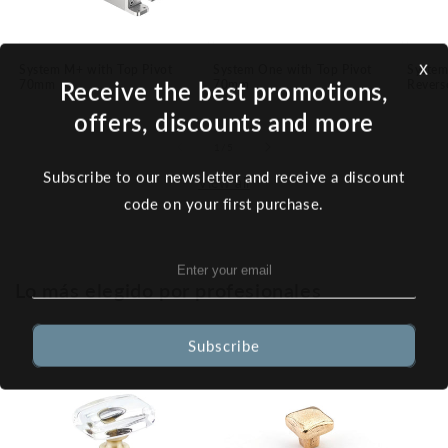
x
System M+ with Top Pivot
System One with Top Pivot
System
Receive the best promotions,
70mm
70mm
Revers
offers, discounts and more
of
1
/
5
Subscribe to our newsletter and receive a discount
View all
code on your first purchase.
Lo más elegido por profesionales
Subscribe