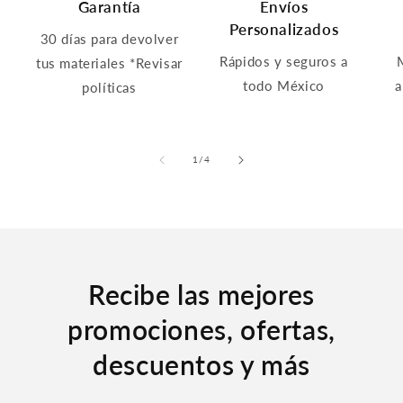
Garantía
Envíos
Personalizados
30 días para devolver
Rápidos y seguros a
tus materiales *Revisar
todo México
a
políticas
of
1
/
4
Recibe las mejores
promociones, ofertas,
descuentos y más