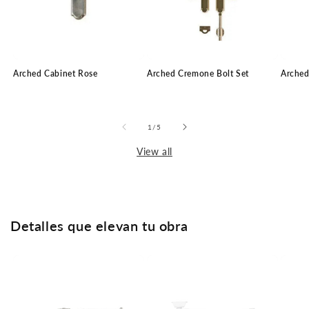
Arched Cabinet Rose
Arched Cremone Bolt Set
Arched
of
1
/
5
View all
Detalles que elevan tu obra