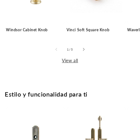
Windsor Cabinet Knob
Vinci Soft Square Knob
Waverl
of
1
/
5
View all
Estilo y funcionalidad para ti