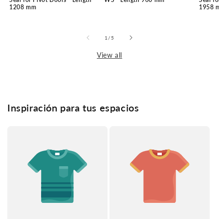
1208 mm
1958 
of
1
/
5
View all
Inspiración para tus espacios