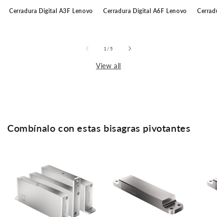
Cerradura Digital A3F Lenovo
Cerradura Digital A6F Lenovo
Cerrad
of
1
/
5
View all
Combínalo con estas bisagras pivotantes