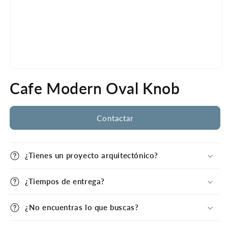
Open
media
Cafe Modern Oval Knob
1
in
modal
Contactar
¿Tienes un proyecto arquitectónico?
¿Tiempos de entrega?
¿No encuentras lo que buscas?