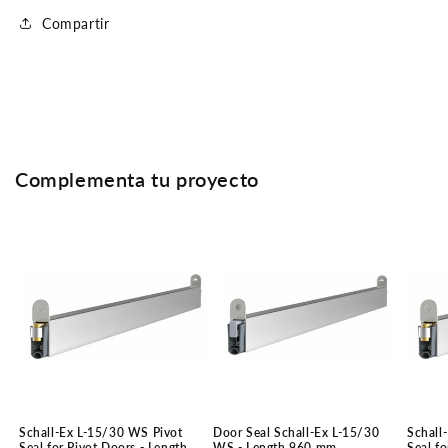
Compartir
Complementa tu proyecto
Schall-Ex L-15/30 WS Pivot
Door Seal Schall-Ex L-15/30
Schall
Seal for Pivot Doors - Length
WS - Length 960 mm
Seal fo